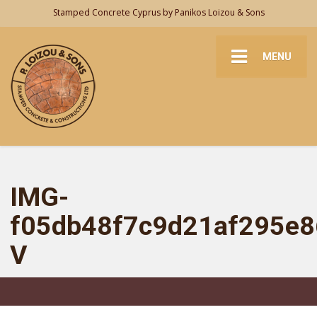
Stamped Concrete Cyprus by Panikos Loizou & Sons
MENU
IMG-
f05db48f7c9d21af295e8
V