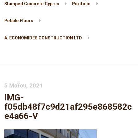
Stamped Concrete Cyprus
Portfolio
Pebble Floors
A. ECONOMIDES CONSTRUCTION LTD
IMG-f05db48f7c9d21af295e868582ce4a66-V
5 Μαΐου, 2021
IMG-
f05db48f7c9d21af295e868582c
e4a66-V