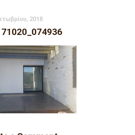
κτωβρίου, 2018
171020_074936