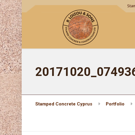
Sta
20171020_07493
Stamped Concrete Cyprus
Portfolio
20171020_074936