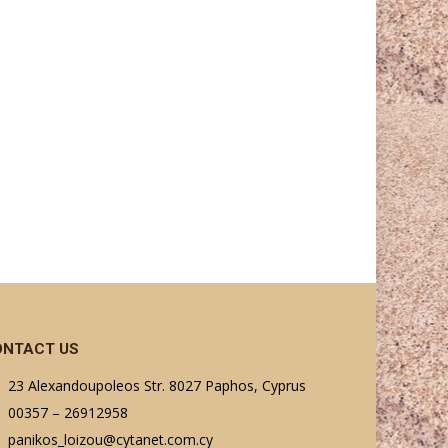
ONTACT US
23 Alexandoupoleos Str. 8027 Paphos, Cyprus
00357 – 26912958
panikos_loizou@cytanet.com.cy