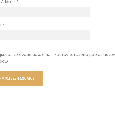
l Address
*
te
κευσε το όνομά μου, email, και τον ιστότοπο μου σε αυτό
άσω.