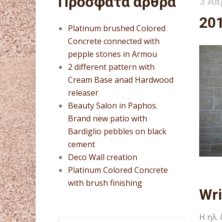
Πρόσφατα άρθρα
3 Απ
20
Platinum brushed Colored
Concrete connected with
pepple stones in Armou
2 different pattern with
Cream Base anad Hardwood
releaser
Beauty Salon in Paphos.
Brand new patio with
Bardiglio pebbles on black
cement
Deco Wall creation
Platinum Colored Concrete
with brush finishing
Wr
Η ηλ.