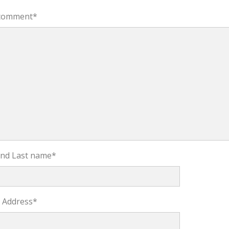
comment
*
 and Last name
*
l Address
*