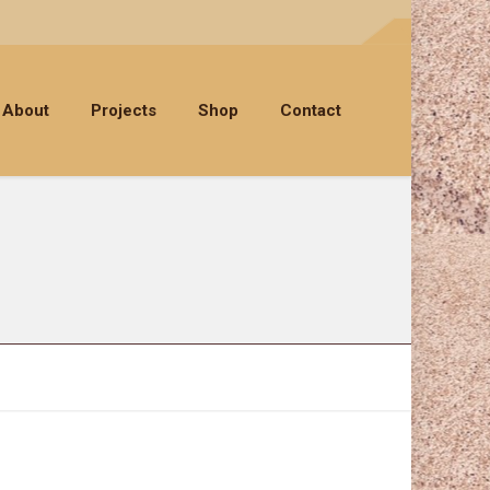
About
Projects
Shop
Contact
0_084349