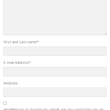
First and Last name
*
E-mail Address
*
Website
Αποθήκευσε το όνομά μου, email, και τον ιστότοπο μου σε