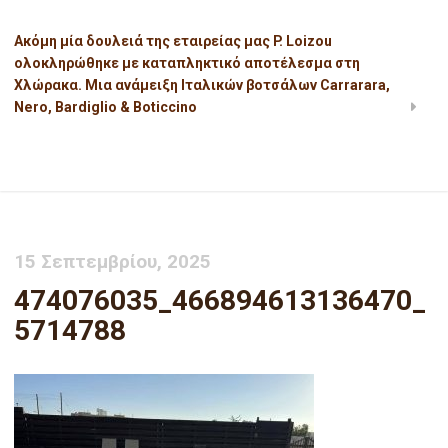
Ακόμη μία δουλειά της εταιρείας μας P. Loizou
ολοκληρώθηκε με καταπληκτικό αποτέλεσμα στη
Χλώρακα. Μια ανάμειξη Ιταλικών βοτσάλων Carrarara,
Nero, Bardiglio & Boticcino
474076035_466894613136470_5714788
15 Σεπτεμβρίου, 2025
474076035_466894613136470_
5714788