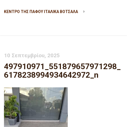
ΚΕΝΤΡΟ ΤΗΣ ΠΑΦΟΥ ΙΤΑΛΙΚΑ ΒΟΤΣΑΛΑ
497910971_551879657971298_6178238994934642972_n
10 Σεπτεμβρίου, 2025
497910971_551879657971298_
6178238994934642972_n