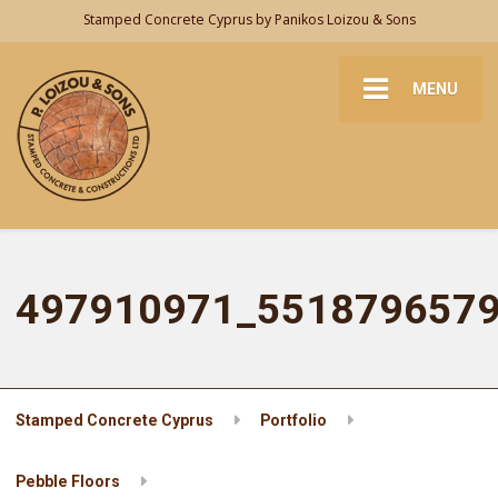
Stamped Concrete Cyprus by Panikos Loizou & Sons
MENU
497910971_551879657
Stamped Concrete Cyprus
Portfolio
Pebble Floors