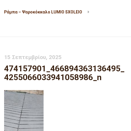
Ράμπα – Ψαροκόκκαλο LUMIO SXOLEIO
474157901_466894363136495_4255066033941058986_n
15 Σεπτεμβρίου, 2025
474157901_466894363136495_
4255066033941058986_n