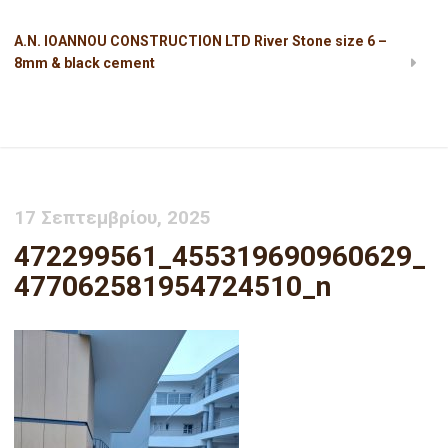
A.N. IOANNOU CONSTRUCTION LTD River Stone size 6 –
8mm & black cement
472299561_455319690960629_477062581954724510_n
17 Σεπτεμβρίου, 2025
472299561_455319690960629_
477062581954724510_n