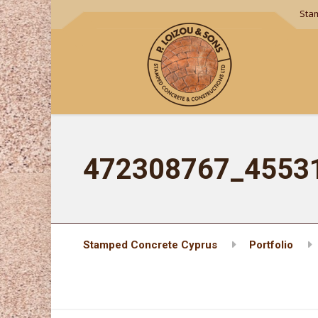
Sta
472308767_4553
Stamped Concrete Cyprus
Portfolio
472308767_455319424293989_12720236989