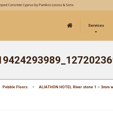
mped Concrete Cyprus by Panikos Loizou & Sons
Services
19424293989_12720236
Pebble Floors
ALIATHON HOTEL River stone 1 – 3mm w
72734233_n