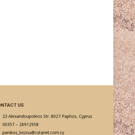
ONTACT US
23 Alexandoupoleos Str. 8027 Paphos, Cyprus
00357 – 26912958
panikos_loizou@cytanet.com.cy