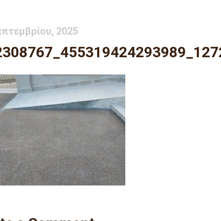
επτεμβρίου, 2025
2308767_455319424293989_127