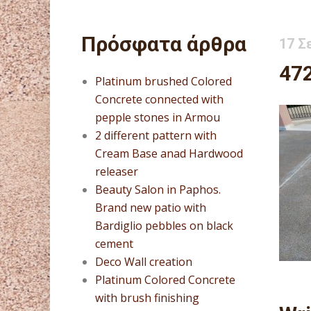
Πρόσφατα άρθρα
17 Σ
47
Platinum brushed Colored
Concrete connected with
pepple stones in Armou
2 different pattern with
Cream Base anad Hardwood
releaser
Beauty Salon in Paphos.
Brand new patio with
Bardiglio pebbles on black
cement
Deco Wall creation
Platinum Colored Concrete
with brush finishing