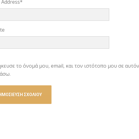
l Address
*
te
κευσε το όνομά μου, email, και τον ιστότοπο μου σε αυτό
άσω.