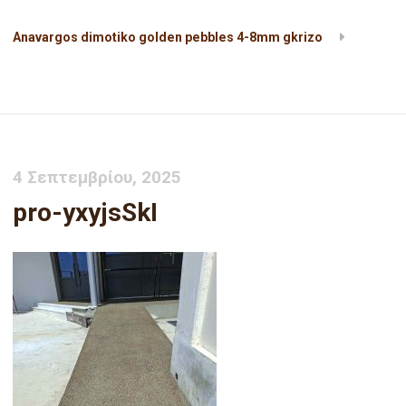
Anavargos dimotiko golden pebbles 4-8mm gkrizo
pro-yxyjsSkI
4 Σεπτεμβρίου, 2025
pro-yxyjsSkI