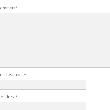
comment
*
 and Last name
*
l Address
*