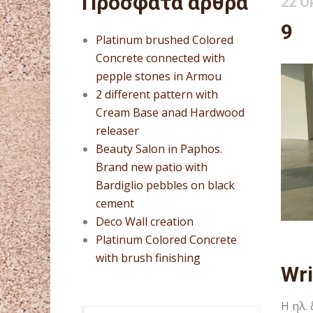
Πρόσφατα άρθρα
22 Ο
9
Platinum brushed Colored
Concrete connected with
pepple stones in Armou
2 different pattern with
Cream Base anad Hardwood
releaser
Beauty Salon in Paphos.
Brand new patio with
Bardiglio pebbles on black
cement
Deco Wall creation
Platinum Colored Concrete
with brush finishing
Wr
Η ηλ.