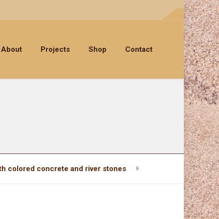
About
Projects
Shop
Contact
th colored concrete and river stones
9