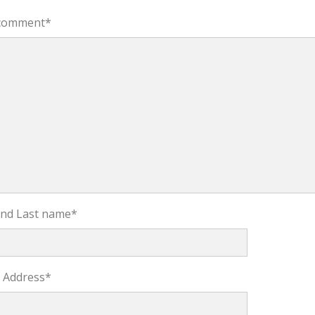
comment
*
 and Last name
*
l Address
*