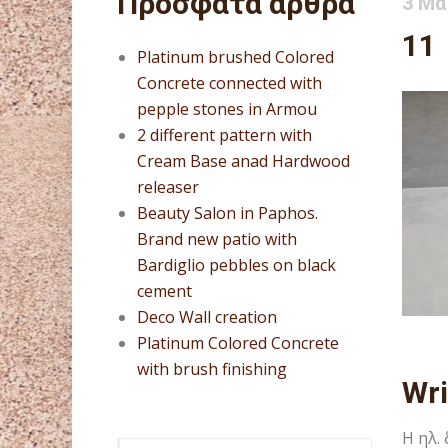
Πρόσφατα άρθρα
3 Μα
11
Platinum brushed Colored
Concrete connected with
pepple stones in Armou
2 different pattern with
Cream Base anad Hardwood
releaser
Beauty Salon in Paphos.
Brand new patio with
Bardiglio pebbles on black
cement
Deco Wall creation
Platinum Colored Concrete
with brush finishing
Wr
Η ηλ.