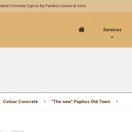
mped Concrete Cyprus by Panikos Loizou & Sons
Services
Colour Concrete
“The new” Paphos Old Town
11