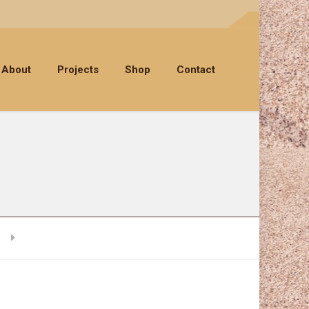
About
Projects
Shop
Contact
20160926_135441