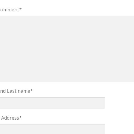
comment
*
 and Last name
*
l Address
*