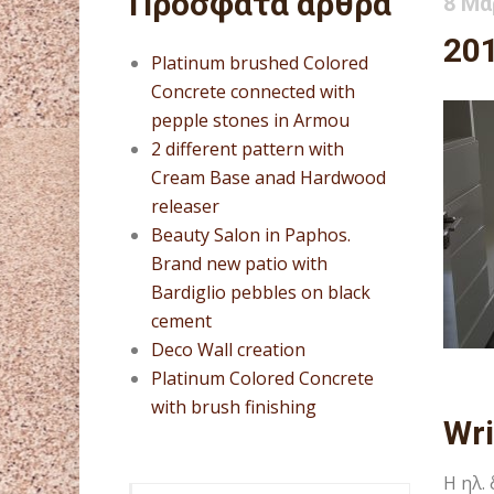
Πρόσφατα άρθρα
8 Μα
20
Platinum brushed Colored
Concrete connected with
pepple stones in Armou
2 different pattern with
Cream Base anad Hardwood
releaser
Beauty Salon in Paphos.
Brand new patio with
Bardiglio pebbles on black
cement
Deco Wall creation
Platinum Colored Concrete
with brush finishing
Wr
Η ηλ.