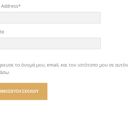
l Address
*
te
κευσε το όνομά μου, email, και τον ιστότοπο μου σε αυτό
άσω.