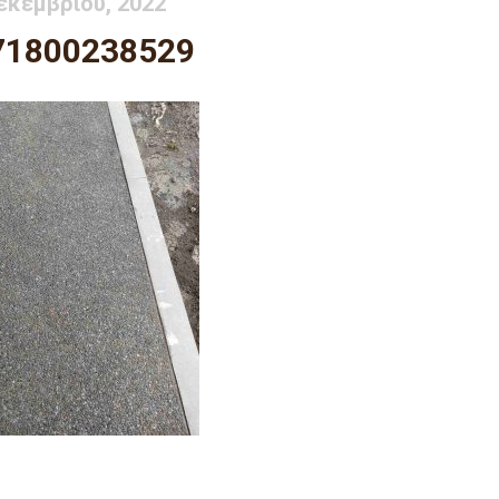
εκεμβρίου, 2022
71800238529