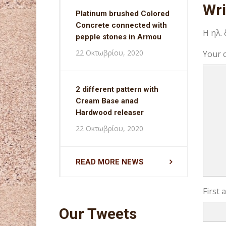
Wr
Platinum brushed Colored
Concrete connected with
Η ηλ.
pepple stones in Armou
22 Οκτωβρίου, 2020
Your 
2 different pattern with
Cream Base anad
Hardwood releaser
22 Οκτωβρίου, 2020
READ MORE NEWS
First
Our Tweets