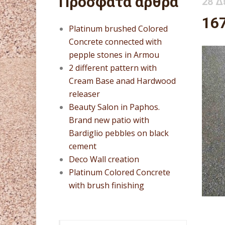
Πρόσφατα άρθρα
28 Δ
16
Platinum brushed Colored
Concrete connected with
pepple stones in Armou
2 different pattern with
Cream Base anad Hardwood
releaser
Beauty Salon in Paphos.
Brand new patio with
Bardiglio pebbles on black
cement
Deco Wall creation
Platinum Colored Concrete
with brush finishing