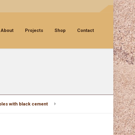
About
Projects
Shop
Contact
les with black cement
1671800238529