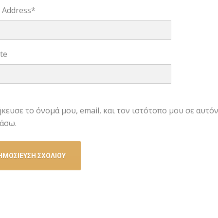
l Address
*
te
κευσε το όνομά μου, email, και τον ιστότοπο μου σε αυτό
άσω.