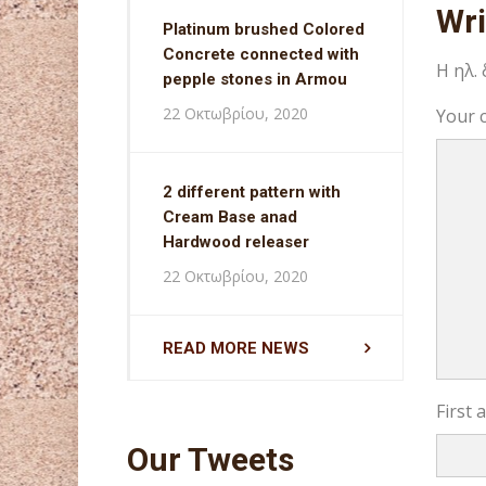
Wr
Platinum brushed Colored
Concrete connected with
Η ηλ.
pepple stones in Armou
22 Οκτωβρίου, 2020
Your 
2 different pattern with
Cream Base anad
Hardwood releaser
22 Οκτωβρίου, 2020
READ MORE NEWS
First
Our Tweets