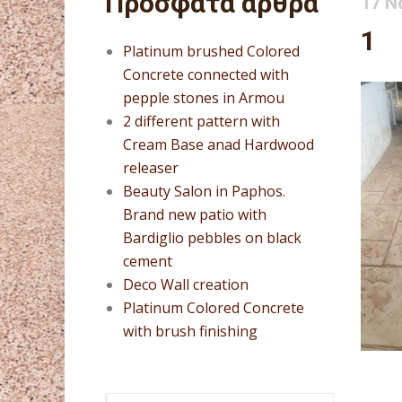
Πρόσφατα άρθρα
17 Ν
1
Platinum brushed Colored
Concrete connected with
pepple stones in Armou
2 different pattern with
Cream Base anad Hardwood
releaser
Beauty Salon in Paphos.
Brand new patio with
Bardiglio pebbles on black
cement
Deco Wall creation
Platinum Colored Concrete
with brush finishing