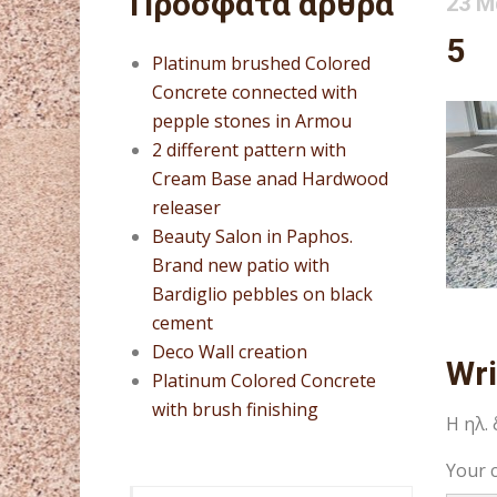
Πρόσφατα άρθρα
23 Μ
5
Platinum brushed Colored
Concrete connected with
pepple stones in Armou
2 different pattern with
Cream Base anad Hardwood
releaser
Beauty Salon in Paphos.
Brand new patio with
Bardiglio pebbles on black
cement
Deco Wall creation
Wr
Platinum Colored Concrete
with brush finishing
Η ηλ.
Your 