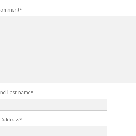
comment
*
 and Last name
*
l Address
*