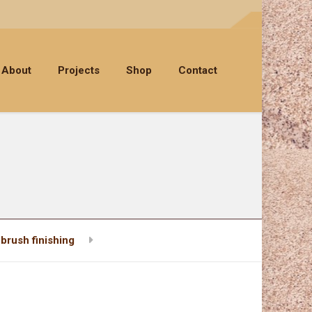
About
Projects
Shop
Contact
ush finishing
1