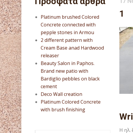
Πρόσφατα άρθρα
17 Ν
1
Platinum brushed Colored
Concrete connected with
pepple stones in Armou
2 different pattern with
Cream Base anad Hardwood
releaser
Beauty Salon in Paphos.
Brand new patio with
Bardiglio pebbles on black
cement
Deco Wall creation
Platinum Colored Concrete
with brush finishing
Wr
Η ηλ.