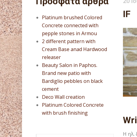
Πρόσφατα άρθρα
20 Ι
IF
Platinum brushed Colored
Concrete connected with
pepple stones in Armou
2 different pattern with
Cream Base anad Hardwood
releaser
Beauty Salon in Paphos.
Brand new patio with
Bardiglio pebbles on black
cement
Deco Wall creation
Platinum Colored Concrete
with brush finishing
Wr
Η ηλ.