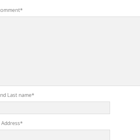
comment
*
 and Last name
*
l Address
*