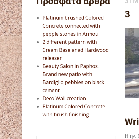
Πρόσφατα άρθρα
31 Μ
3
Platinum brushed Colored
Concrete connected with
pepple stones in Armou
2 different pattern with
Cream Base anad Hardwood
releaser
Beauty Salon in Paphos.
Brand new patio with
Bardiglio pebbles on black
cement
Deco Wall creation
Platinum Colored Concrete
with brush finishing
Wr
Η ηλ.