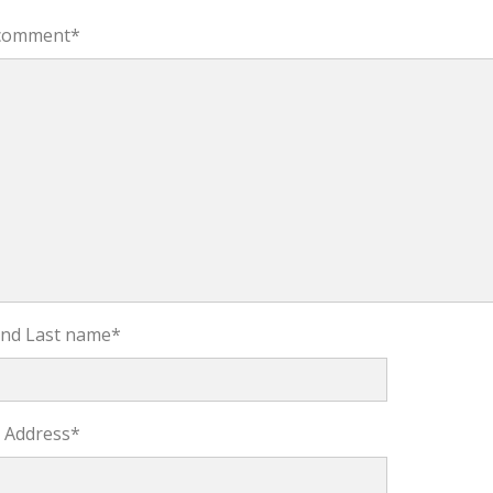
comment
*
 and Last name
*
l Address
*