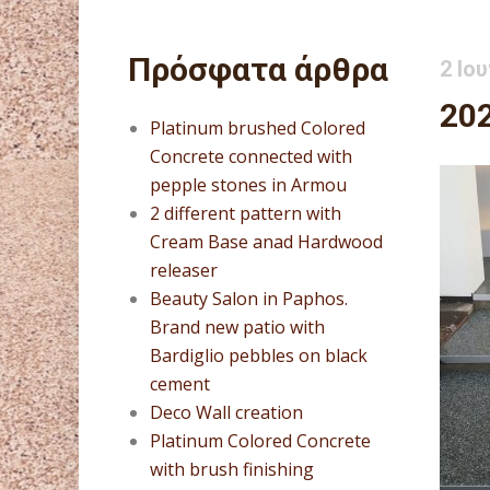
Πρόσφατα άρθρα
2 Ιου
20
Platinum brushed Colored
Concrete connected with
pepple stones in Armou
2 different pattern with
Cream Base anad Hardwood
releaser
Beauty Salon in Paphos.
Brand new patio with
Bardiglio pebbles on black
cement
Deco Wall creation
Platinum Colored Concrete
with brush finishing