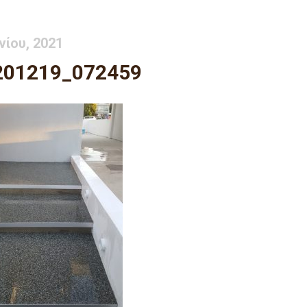
νίου, 2021
201219_072459