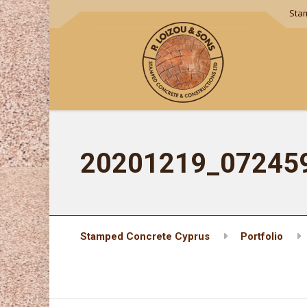
Sta
20201219_07245
Stamped Concrete Cyprus
Portfolio
20201219_072459