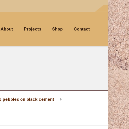
About
Projects
Shop
Contact
o pebbles on black cement