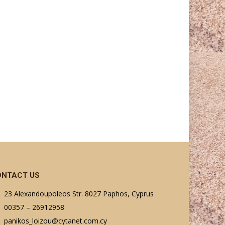
ONTACT US
23 Alexandoupoleos Str. 8027 Paphos, Cyprus
00357 – 26912958
panikos_loizou@cytanet.com.cy