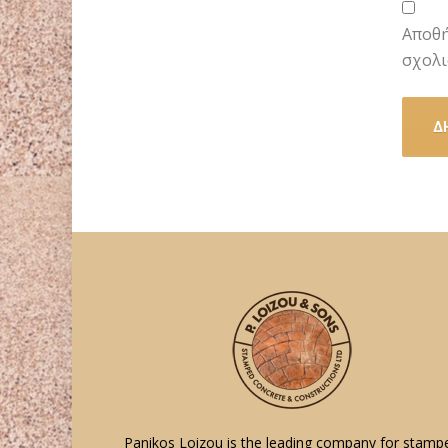
Αποθή
σχολι
Panikos Loizou is the leading company for stamp