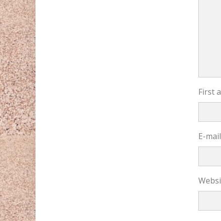
First
E-mai
Websi