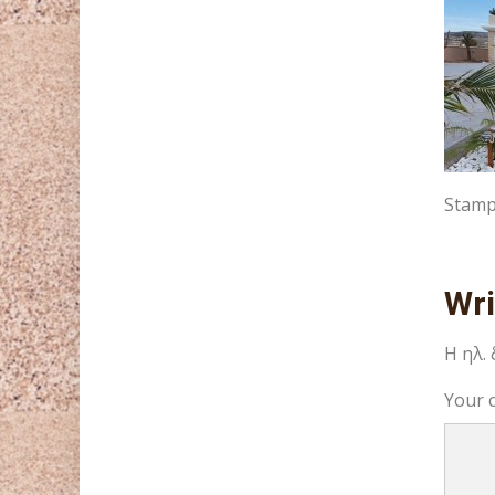
Stamp
Wr
Η ηλ.
Your 